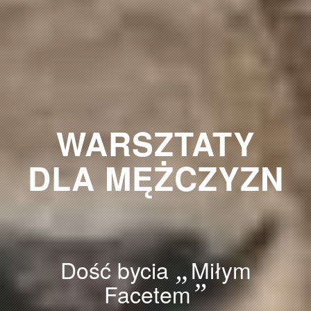
WARSZTATY
DLA MĘŻCZYZN
Dość bycia
„
Miłym
Facetem
”