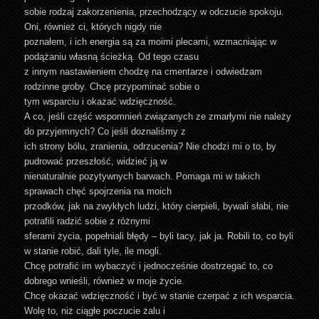
sobie rodzaj zakorzenienia, przechodzący w odczucie spokoju.
Oni, również ci, których nigdy nie
poznałem, i ich energia są za moimi plecami, wzmacniając w
podążaniu własną ścieżką. Od tego czasu
z innym nastawieniem chodzę na cmentarze i odwiedzam
rodzinne groby. Chcę przypominać sobie o
tym wsparciu i okazać wdzięczność.
A co, jeśli część wspomnień związanych ze zmarłymi nie należy
do przyjemnych? Co jeśli doznaliśmy z
ich strony bólu, zranienia, odrzucenia? Nie chodzi mi o to, by
pudrować przeszłość, widzieć ją w
nienaturalnie pozytywnych barwach. Pomaga mi w takich
sprawach chęć spojrzenia na moich
przodków, jak na zwykłych ludzi, który cierpieli, bywali słabi, nie
potrafili radzić sobie z różnymi
sferami życia, popełniali błędy – byli tacy, jak ja. Robili to, co byli
w stanie robić, dali tyle, ile mogli.
Chcę potrafić im wybaczyć i jednocześnie dostrzegać to, co
dobrego wnieśli, również w moje życie.
Chcę okazać wdzięczność i być w stanie czerpać z ich wsparcia.
Wolę to, niż ciągłe poczucie żalu i