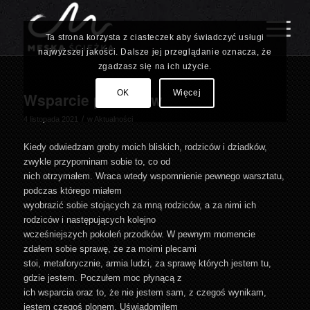
Ta strona korzysta z ciasteczek aby świadczyć usługi
najwyższej jakości. Dalsze jej przeglądanie oznacza, że
zgadzasz się na ich użycie.
OK
Więcej
Wsparcie przodków
/
4 listopada 2021
w
Aktualności
Kiedy odwiedzam groby moich bliskich, rodziców i dziadków,
zwykle przypominam sobie to, co od
nich otrzymałem. Wraca wtedy wspomnienie pewnego warsztatu,
podczas którego miałem
wyobrazić sobie stojących za mną rodziców, a za nimi ich
rodziców i następujących kolejno
wcześniejszych pokoleń przodków. W pewnym momencie
zdałem sobie sprawę, że za moimi plecami
stoi, metaforycznie, armia ludzi, za sprawę których jestem tu,
gdzie jestem. Poczułem moc płynącą z
ich wsparcia oraz to, że nie jestem sam, z czegoś wynikam,
jestem czegoś plonem. Uświadomiłem