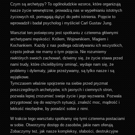
Czym są archetypy? To ogólnoludzkie wzorce, które organizują
nasze życie wewnętrzne, prowadzą nas w wypełnianiu istotnych
życiowych ról, pomagają dążyć do pełni istnienia. Pojęcie to
wprowadził i badał psycholog i myśliciel Carl Gustav Jung.
Warsztat ten poświęcony jest spotkaniu z czterema głównymi
archetypami męskości: Królem, Wojownikiem, Magiem i
Kochankiem. Każdy z nas podlega odziaływaniu ich wszystkich,
często jednak nie mamy o tym pojęcia. Nie rozumiemy
niektórych swoich zachowań, dziwimy się, że życie stawa przed
nami trudy, które chcielibyśmy ominąć, wydaje nam się, że
problemy i dylematy, jakie przeżywamy, są tylko nasze i są
wyjątkowe.
Tymczasem właśnie spojrzenie na siebie przed pryzmat
poszczególnych archetypów, ich jasnych i ciemnych stron,
pozwala lepiej zrozumieć swoje życie i jego wyzwania. Pozwala
przygotować się do ważnych sytuacji, znaleźć moc, mądrość i
lekkość niezbędne, by poradzić sobie z nimi.
W trakcie tego warsztatu spotkamy się tymi czterema postaciami
w sobie. Otworzymy dostęp do zasobów, jakie nam oferują.
Zobaczymy też, jak nasze kompleksy, słabości, destrukcyjne