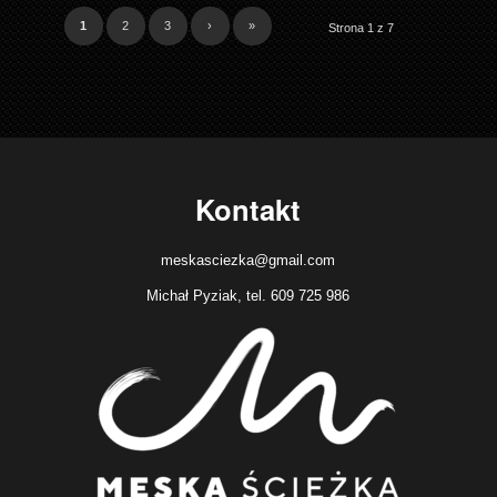
1
2
3
›
»
Strona 1 z 7
Kontakt
meskasciezka@gmail.com
Michał Pyziak, tel. 609 725 986