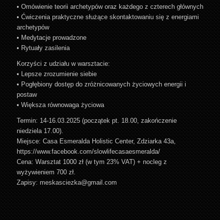
• Omówienie teorii archetypów oraz każdego z czterech głównych
• Ćwiczenia praktyczne służące skontaktowaniu się z energiami
archetypów
• Medytacje prowadzone
• Rytuały zasilenia
Korzyści z udziału w warsztacie:
• Lepsze zrozumienie siebie
• Pogłębiony dostęp do zróżnicowanych życiowych energii i
postaw
• Większa równowaga życiowa
Termin: 14-16.03.2025 (początek pt. 18.00, zakończenie
niedziela 17.00).
Miejsce: Casa Esmeralda Holistic Center, Zdziarka 43a,
https://www.facebook.com/slowlifecasaesmeralda/
Cena: Warsztat 1000 zł (w tym 23% VAT) + nocleg z
wyżywieniem 700 zł.
Zapisy: meskasciezka@gmail.com