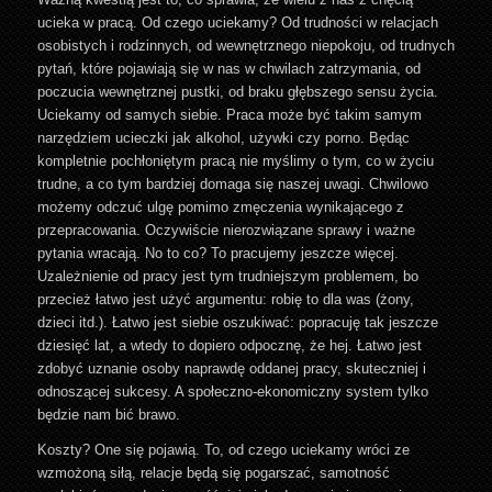
ucieka w pracą. Od czego uciekamy? Od trudności w relacjach
osobistych i rodzinnych, od wewnętrznego niepokoju, od trudnych
pytań, które pojawiają się w nas w chwilach zatrzymania, od
poczucia wewnętrznej pustki, od braku głębszego sensu życia.
Uciekamy od samych siebie. Praca może być takim samym
narzędziem ucieczki jak alkohol, używki czy porno. Będąc
kompletnie pochłoniętym pracą nie myślimy o tym, co w życiu
trudne, a co tym bardziej domaga się naszej uwagi. Chwilowo
możemy odczuć ulgę pomimo zmęczenia wynikającego z
przepracowania. Oczywiście nierozwiązane sprawy i ważne
pytania wracają. No to co? To pracujemy jeszcze więcej.
Uzależnienie od pracy jest tym trudniejszym problemem, bo
przecież łatwo jest użyć argumentu: robię to dla was (żony,
dzieci itd.). Łatwo jest siebie oszukiwać: popracuję tak jeszcze
dziesięć lat, a wtedy to dopiero odpocznę, że hej. Łatwo jest
zdobyć uznanie osoby naprawdę oddanej pracy, skuteczniej i
odnoszącej sukcesy. A społeczno-ekonomiczny system tylko
będzie nam bić brawo.
Koszty? One się pojawią. To, od czego uciekamy wróci ze
wzmożoną siłą, relacje będą się pogarszać, samotność