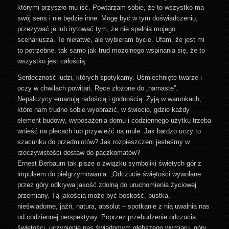
którymi przyszło mu iść. Powtarzam sobie, że to wszystko ma
swój sens i nie będzie inne. Mogę być w tym doświadczeniu,
przeżywać je lub irytować tym, że nie spełnia mojego
scenariusza. To niełatwe, ale wybieram bycie. Ufam, że jest mi
to potrzebne, tak samo jak trud mozolnego wspinania się, że to
wszystko jest całością.
Serdeczność ludzi, których spotykamy. Uśmiechnięte twarze i
oczy w chwilach powitań. Ręce złożone do „namaste”.
Nepalczycy emanują radością i godnością. Żyją w warunkach,
które nam trudno sobie wyobrazić, w świecie, gdzie każdy
element budowy, wyposażenia domu i codziennego użytku trzeba
wnieść na plecach lub przywieźć na mule. Jak bardzo uczy to
szacunku do przedmiotów? Jak rozpieszczeni jesteśmy w
rzeczywistości dostaw do paczkomatów?
Ernest Berbaum tak pisze o związku symboliki świętych gór z
impulsem do pielgrzymowania: „Odczucie świętości wywołane
przez góry odkrywa jakość zdolną do uruchomienia życiowej
przemiany. Tą jakością może być boskość, pustka,
nieświadome, jaźń, natura, absolut – spotkanie z nią uwalnia nas
od codziennej perspektywy. Poprzez przebudzenie odczucia
świętości, uczynienie nas świadomym głębszego wymiaru, góry