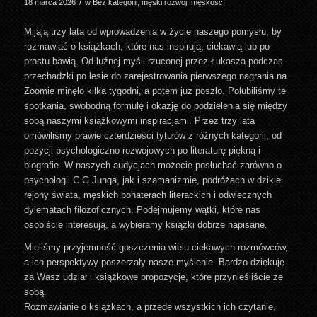
/
18 marca 2026
w
Bez kategorii
,
męski rozwój
,
męskość
Mijają trzy lata od wprowadzenia w życie naszego pomysłu, by
rozmawiać o książkach, które nas inspirują, ciekawią lub po
prostu bawią. Od luźnej myśli rzuconej przez Łukasza podczas
przechadzki po lesie do zarejestrowania pierwszego nagrania na
Zoomie minęło kilka tygodni, a potem już poszło. Polubiliśmy te
spotkania, swobodną formułę i okazję do podzielenia się między
sobą naszymi książkowymi inspiracjami. Przez trzy lata
omówiliśmy prawie czterdzieści tytułów z różnych kategorii, od
pozycji psychologiczno-rozwojowych po literaturę piękną i
biografie. W naszych audycjach możecie posłuchać zarówno o
psychologii C.G.Junga, jak i szamanizmie, podróżach w dzikie
rejony świata, męskich bohaterach literackich i odwiecznych
dylematach filozoficznych. Podejmujemy wątki, które nas
osobiście interesują, a wybieramy książki dobrze napisane.
Mieliśmy przyjemność goszczenia wielu ciekawych rozmówców,
a ich perspektywy poszerzały nasze myślenie. Bardzo dziękuję
za Wasz udział i książkowe propozycje, które przynieśliście ze
sobą.
Rozmawianie o książkach, a przede wszystkich ich czytanie,