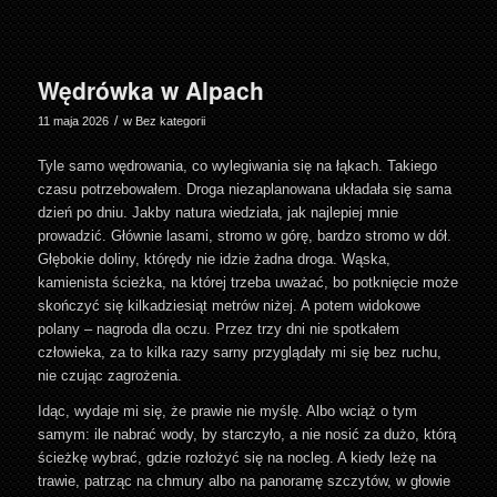
Wędrówka w Alpach
/
11 maja 2026
w
Bez kategorii
Tyle samo wędrowania, co wylegiwania się na łąkach. Takiego
czasu potrzebowałem. Droga niezaplanowana układała się sama
dzień po dniu. Jakby natura wiedziała, jak najlepiej mnie
prowadzić. Głównie lasami, stromo w górę, bardzo stromo w dół.
Głębokie doliny, którędy nie idzie żadna droga. Wąska,
kamienista ścieżka, na której trzeba uważać, bo potknięcie może
skończyć się kilkadziesiąt metrów niżej. A potem widokowe
polany – nagroda dla oczu. Przez trzy dni nie spotkałem
człowieka, za to kilka razy sarny przyglądały mi się bez ruchu,
nie czując zagrożenia.
Idąc, wydaje mi się, że prawie nie myślę. Albo wciąż o tym
samym: ile nabrać wody, by starczyło, a nie nosić za dużo, którą
ścieżkę wybrać, gdzie rozłożyć się na nocleg. A kiedy leżę na
trawie, patrząc na chmury albo na panoramę szczytów, w głowie