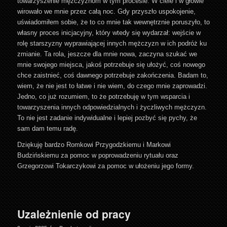
towarzyszenie mężczyznom w tym procesie. W ciele i w głowie
wirowało we mnie przez całą noc. Gdy przyszło uspokojenie,
uświadomiłem sobie, że to co mnie tak wewnętrznie poruszyło, to
własny proces inicjacyjny, który wtedy się wydarzał: wejście w
rolę starszyzny wyprawiającej innych mężczyzn w ich podróż ku
zmianie. Ta rola, jeszcze dla mnie nowa, zaczyna szukać we
mnie swojego miejsca, jakoś potrzebuje się ułożyć, coś nowego
chce zaistnieć, coś dawnego potrzebuje zakończenia. Badam to,
wiem, że nie jest to łatwe i nie wiem, do czego mnie zaprowadzi.
Jedno, co już rozumiem, to że potrzebuję w tym wsparcia i
towarzyszenia innych odpowiedzialnych i życzliwych mężczyzn.
To nie jest zadanie indywidualne i lepiej pozbyć się pychy, że
sam dam temu radę.
Dziękuję bardzo Romkowi Przygodzkiemu i Markowi
Budzińskiemu za pomoc w poprowadzeniu rytuału oraz
Grzegorzowi Tokarczykowi za pomoc w ułożeniu jego formy.
Uzależnienie od pracy