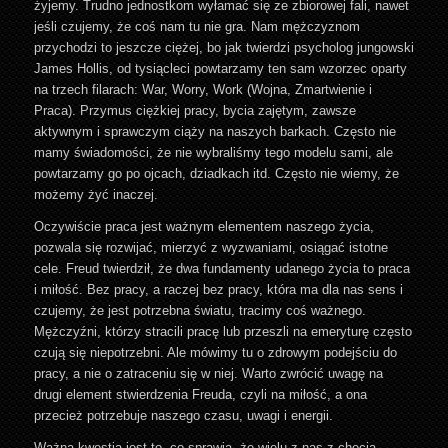
żyjemy. Trudno jednostkom wyłamać się ze zbiorowej fali, nawet
jeśli czujemy, że coś nam tu nie gra. Nam mężczyznom
przychodzi to jeszcze ciężej, bo jak twierdzi psycholog jungowski
James Hollis, od tysiącleci powtarzamy ten sam wzorzec oparty
na trzech filarach: War, Worry, Work (Wojna, Zmartwienie i
Praca). Przymus ciężkiej pracy, bycia zajętym, zawsze
aktywnym i sprawczym ciąży na naszych barkach. Często nie
mamy świadomości, że nie wybraliśmy tego modelu sami, ale
powtarzamy go po ojcach, dziadkach itd. Często nie wiemy, że
możemy żyć inaczej.
Oczywiście praca jest ważnym elementem naszego życia,
pozwala się rozwijać, mierzyć z wyzwaniami, osiągać istotne
cele. Freud twierdził, że dwa fundamenty udanego życia to praca
i miłość. Bez pracy, a raczej bez pracy, która ma dla nas sens i
czujemy, że jest potrzebna światu, tracimy coś ważnego.
Mężczyźni, którzy stracili pracę lub przeszli na emeryturę często
czują się niepotrzebni. Ale mówimy tu o zdrowym podejściu do
pracy, a nie o zatraceniu się w niej. Warto zwrócić uwagę na
drugi element stwierdzenia Freuda, czyli na miłość, a ona
przecież potrzebuje naszego czasu, uwagi i energii.
Ważną kwestią jest to, co sprawia, że wielu z nas z chęcią