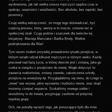
wyobrażenia, jak tak wielka rzesza mężczyzn spędza czas w
spokoju, uważności i wrażliwości. Bez alkoholu, bez napinki, bez
przemocy.
Czuję wielką wdzięczność, że mogę tego doświadczać, być
częścią procesu, który, wierzę w to mocno, zmienia tez w
społecznej skali. Czuję podziw i szacunek dla twórców tej
inicjatywy: Macieja Marczaka i Bartka Brody. Wielkie
podziękowania dla Was!
Tym razem miałem przywilej prowadzenia rytuału przejścia, w
którym wzięło udział kilkuset mężczyzn w różnym wieku. Każdy
pracował nad fazą życia, w której obecnie jest i zmianą, jaka go
czeka w związku z przejściem do nowej. Mogło dotyczyć to
zawarcia małżeństwa, zmiany zawodu, zakończenia szkoły,
przejścia na emeryturę itp. Przyglądaliśmy się temu, do czego to
„nowe” nas wzywa, jakie wyzwania i trudności niesie, oraz skąd
możemy czerpać wsparcie. Szukaliśmy nowego siebie i
wnosiliśmy to do świata, przyjmując zasilenie od potężnej
męskiej grupy.
Och, nie potrafię wyrazić tego, jak poruszające było dla mnie