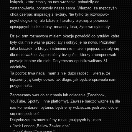
książek, które zrobiły na nas wrażenie, pobudziły do
zastanowienia, poruszyły nasze serca. Wierząc, że mężczyźni
chcą czerpać inspirację z lektury. Nie tylko tej rozwojowo-
psychologicznej, ale także z literatury pięknej, z powieści
opisujących ludzkie losy, meandry losu, życiowe dylematy.
Dzięki tym rozmowom miałem okazję powrócić do tytułów, które
były dla mnie ważne przed laty i odkryć je na nowo. Poznałem
kilka książek, o których istnieniu nie miałem pojęcia, a stały się
dla mnie ważne. Zaprosiliśmy też gości, którzy zaproponowali
pozycje istotne dla nich. Dotychczas opublikowaliśmy 31
odcinków.
Ta podróż trwa nadal, mam z niej dużo radości i wierzę, że
będziemy ją kontynuować tak długo, jak będzie sprawiała nam
przyjemność.
Zapraszamy was do słuchania lub oglądania (Facebook,
YouTube, Spotify i inne platformy). Zawsze bardzo ważne są dla
nas komentarze i pytania, będziemy wdzięczni, jeśli zechcecie
się nimi podzielić.
Dotychczas rozmawialiśmy o następujących tytułach:
• Jack London „Bellew Zawierucha”