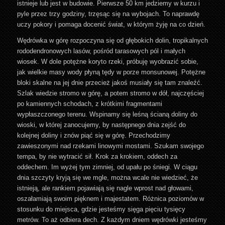
istnieje lub jest w budowie. Pierwsze 50 km jedziemy w kurzu i
pyle przez trzy godziny, trzęsąc się na wybojach. To naprawdę
uczy pokory i pomaga docenić świat, w którym żyję na co dzień.
Wędrówka w górę rozpoczyna się od głębokich dolin, tropikalnych
rododendronowych lasów, pośród tarasowych pól i małych
wiosek. W dole potężne koryto rzeki, próbuję wyobrazić sobie,
jak wielkie masy wody płyną tędy w porze monsunowej. Potężne
bloki skalne na jej dnie przecież jakoś musiały się tam znaleźć.
Szlak wiedzie stromo w górę, a potem stromo w dół, najczęściej
po kamiennych schodach, z krótkimi fragmentami
wypłaszczonego terenu. Wspinamy się leśną ścianą doliny do
wioski, w której zanocujemy, by następnego dnia zejść do
kolejnej doliny i znów piąć się w górę. Przechodzimy
zawieszonymi nad rzekami linowymi mostami. Szukam swojego
tempa, by nie wytracić sił. Krok za krokiem, oddech za
oddechem. Im wyżej tym zimniej, od upału po śniegi. W ciągu
dnia szczyty kryją się we mgle, można wcale nie wiedzieć, że
istnieją, ale rankiem pojawiają się nagle wprost nad głowami,
oszałamiają swoim pięknem i majestatem. Różnica poziomów w
stosunku do miejsca, gdzie jesteśmy sięga pięciu tysięcy
metrów. To aż odbiera dech. Z każdym dniem wędrówki jesteśmy