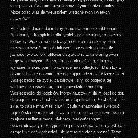
łączą nas ze światem i czynią nasze życie bardziej realnym”.
Może po to właśnie wyruszyłem w stronę tych świętych
szczytów?
Po siedmiu dniach docieramy przed świtem do Sanktuarium
Annapurny – kompleksu olbrzymich gór otaczających potężny
lodowiec. Wraz ze wschodzącym słońcem ten skalny teatr
zaczyna ożywać, na południowych szczytach pojawia się
jasność, wierzchołki oblewane są złotem. Zadzieram głowę i
stoję w zachwycie. Patrzę, jak po kolei jaśnieją, stają się
wyraźne, bliskie, pomimo dzielącej nas odległości. Mam łzy w
oczach. I nagle ogarnia mnie dojmujące odczucie wdzięczności.
Wdzięczności za życie, za zdrowie i siły, do podjęcia tej
wędrówki. Za wszystko, co doprowadziło mnie tutaj.
Wdzięczności do rodziców, którzy nauczyli mnie miłości do gór,
dziękuję im w myślach i w jakimś stopniu wiem, że choć już nie
żyją, to są ze mną w tej chwili. Czuję nienazywalną świętość
tego górskiego majestatu. Tak, to jest miejsce pielgrzymowania,
miejsce zasilenia mocą, pięknem, nieskończonym i
obezwładniającym. Przypominają mi się słowa Kabira „Jeśli sam
czegoś nie doświadczyłeś, nie jest to dla ciebie realne”. Teraz