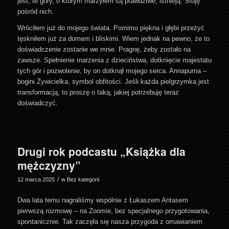
jest, te góry, o którym marzyłem są prawdziwe, istnieją. Stoję
pośród nich.
Wróciłem już do mojego świata. Pomimo piękna i głębi przeżyć
tęskniłem już za domem i bliskimi. Wiem jednak na pewno, że to
doświadczenie zostanie we mnie. Pragnę, żeby zostało na
zawsze. Spełnienie marzenia z dzieciństwa, dotknięcie majestatu
tych gór i pozwolenie, by on dotknął mojego serca. Annapurna –
bogini Żywicielka, symbol obfitości. Jeśli każda pielgrzymka jest
transformacją, to proszę o taką, jakiej potrzebuję teraz
doświadczyć.
Drugi rok podcastu „Książka dla
mężczyzny”
/
12 marca 2025
w
Bez kategorii
Dwa lata temu nagraliśmy wspólnie z Łukaszem Antasem
pierwszą rozmowę – na Zoomie, bez specjalnego przygotowania,
spontanicznie. Tak zaczęła się nasza przygoda z omawianiem