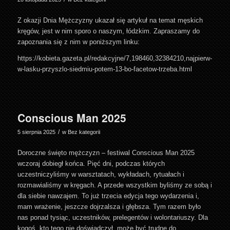
Z okazji Dnia Mężczyzny ukazał się artykuł na temat męskich
kręgów, jest w nim sporo o naszym, łódzkim. Zapraszamy do
zapoznania się z nim w poniższym linku:
https://kobieta.gazeta.pl/redakcyjne/7,198460,32384210,najpierw-
w-lasku-przyszlo-siedmiu-potem-13-bo-facetow-trzeba.html
Conscious Man 2025
/
5 sierpnia 2025
w
Bez kategorii
Doroczne święto mężczyzn – festiwal Conscious Man 2025
wczoraj dobiegł końca. Pięć dni, podczas których
uczestniczyliśmy w warsztatach, wykładach, rytuałach i
rozmawialiśmy w kręgach. A przede wszystkim byliśmy ze sobą i
dla siebie nawzajem. To już trzecia edycja tego wydarzenia i,
mam wrażenie, jeszcze dojrzalsza i głębsza. Tym razem było
nas ponad tysiąc, uczestników, prelegentów i wolontariuszy. Dla
kogoś, kto tego nie doświadczył, może być trudne do