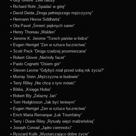
• Guy Grieve “Zew natury”
• Richard Rohr „Spadać w górę”
• David Deida „Droga pełniejszego mężczyzny”
• Hermann Hesse Siddharta”
• Ota Pavel „Śmierć pięknych saren”
• Henry Thoreau „Walden”
• Jerome K. Jerome “Trzech panów w łódce”
• Eugen Herrigel “Zen w sztuce łucznictwa”
• Scott Peck “Droga rzadziej przemierzana”
• Robert Glover „Nie/miły facet”
• Paolo Cognetti “Osiem gór”
• Steven Levine “Gdybyś miał przed sobą rok życia?”
• Murray Stein „Mężczyzna w budowie”
• Terry Rilley „Nie chcę o tym mówić”
• Biblia, „Księga Hioba”
• Robert Bly „Żelazny Jan”
• Tom Hodgkinson „Jak być leniwym”
• Eugen Herrigel „Zen w sztuce łucznictwa”
• Erich Maria Remarque „Łuk Triumfalny”
• Terry i Diane Riley „Rytuały więzi małżeńskiej”
• Joseph Conrad „Jądro ciemności”
• Ryszard Kulik „Wystarczająco dobre życie”