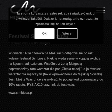
Ta strona korzysta z ciasteczek aby świadczyć usługi
najwyższej jakości. Dalsze jej przeglądanie oznacza, że
zgadzasz się na ich użycie.
OK
Więcej
Festiwal Simbiosa 2026
/
2 czerwca 2026
w
Bez kategorii
W dniach 11-14 czerwca na Mazurach odbędzie się po raz
kolejny festiwal Simbiosa. Piękne wydarzenie w kojącej okolicy
na łąkach nad jeziorem. Wspólnie z żoną Małgosią
poprowadzimy tam warsztat dla par „Głębia relacji”, a ja również
warsztat dla mężczyzn (takie wprowadzenie do Męskiej Ścieżki).
Jeśli ktoś z Was chce się wybrać, to podaję kod uprawniający do
10% rabatu: PYZIAK10 oraz link do festiwalu.
www.simbiosa.pl