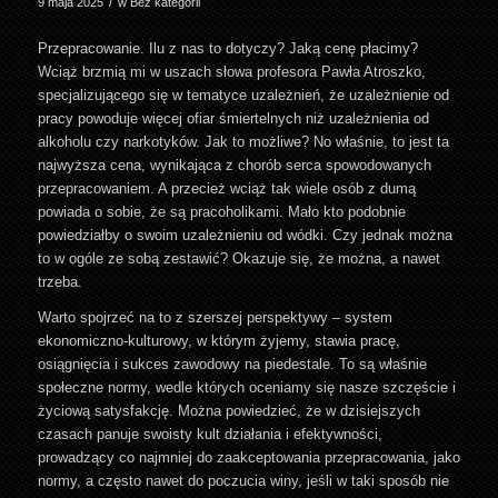
/
9 maja 2025
w
Bez kategorii
Przepracowanie. Ilu z nas to dotyczy? Jaką cenę płacimy?
Wciąż brzmią mi w uszach słowa profesora Pawła Atroszko,
specjalizującego się w tematyce uzależnień, że uzależnienie od
pracy powoduje więcej ofiar śmiertelnych niż uzależnienia od
alkoholu czy narkotyków. Jak to możliwe? No właśnie, to jest ta
najwyższa cena, wynikająca z chorób serca spowodowanych
przepracowaniem. A przecież wciąż tak wiele osób z dumą
powiada o sobie, że są pracoholikami. Mało kto podobnie
powiedziałby o swoim uzależnieniu od wódki. Czy jednak można
to w ogóle ze sobą zestawić? Okazuje się, że można, a nawet
trzeba.
Warto spojrzeć na to z szerszej perspektywy – system
ekonomiczno-kulturowy, w którym żyjemy, stawia pracę,
osiągnięcia i sukces zawodowy na piedestale. To są właśnie
społeczne normy, wedle których oceniamy się nasze szczęście i
życiową satysfakcję. Można powiedzieć, że w dzisiejszych
czasach panuje swoisty kult działania i efektywności,
prowadzący co najmniej do zaakceptowania przepracowania, jako
normy, a często nawet do poczucia winy, jeśli w taki sposób nie