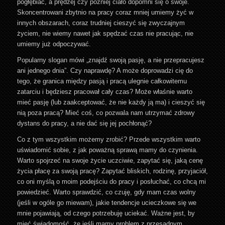
pogłębiać, a prędzej czy później ciało dopomni się o swoje.
Skoncentrowani zbytnio na pracy coraz mniej umiemy żyć w
innych obszarach, coraz trudniej cieszyć się zwyczajnym
życiem, nie wiemy nawet jak spędzać czas nie pracując, nie
umiemy już odpoczywać.
Popularny slogan mówi „znajdź swoją pasję, a nie przepracujesz
ani jednego dnia”. Czy naprawdę? A może doprowadzi cię do
tego, że granica między pasją i pracą ulegnie całkowitemu
zatarciu i będziesz pracował cały czas? Może właśnie warto
mieć pasję (lub zaakceptować, że nie każdy ją ma) i cieszyć się
nią poza pracą? Mieć coś, co pozwala nam utrzymać zdrowy
dystans do pracy, a nie dać się jej pochłonąć?
Co z tym wszystkim możemy zrobić? Przede wszystkim warto
uświadomić sobie, z jak poważną sprawą mamy do czynienia.
Warto spojrzeć na swoje życie uczciwie, zapytać się, jaką cenę
życia płacę za swoją pracę? Zapytać bliskich, rodzinę, przyjaciół,
co oni myślą o moim podejściu do pracy i posłuchać, co chcą mi
powiedzieć. Warto sprawdzić, co czuję, gdy mam czas wolny
(jeśli w ogóle go miewam), jakie tendencje ucieczkowe się we
mnie pojawiają, od czego potrzebuję uciekać. Ważne jest, by
mieć świadomość, że jeśli mamy problem z przesadnym