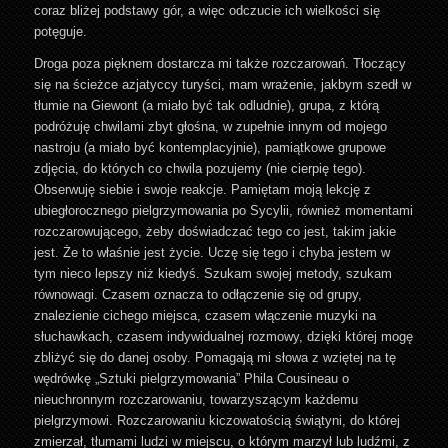
coraz bliżej podstawy gór, a więc odczucie ich wielkości się
potęguje.
Droga poza pięknem dostarcza mi także rozczarowań. Tłoczący
się na ścieżce azjatyccy turyści, mam wrażenie, jakbym szedł w
tłumie na Giewont (a miało być tak odludnie), grupa, z którą
podróżuję chwilami zbyt głośna, w zupełnie innym od mojego
nastroju (a miało być kontemplacyjnie), pamiątkowe grupowe
zdjęcia, do których co chwila pozujemy (nie cierpię tego).
Obserwuję siebie i swoje reakcje. Pamiętam moją lekcję z
ubiegłorocznego pielgrzymowania po Sycylii, również momentami
rozczarowującego, żeby doświadczać tego co jest, takim jakie
jest. Że to właśnie jest życie. Uczę się tego i chyba jestem w
tym nieco lepszy niż kiedyś. Szukam swojej metody, szukam
równowagi. Czasem oznacza to odłączenie się od grupy,
znalezienie cichego miejsca, czasem włączenie muzyki na
słuchawkach, czasem indywidualnej rozmowy, dzięki której mogę
zbliżyć się do danej osoby. Pomagają mi słowa z wziętej na tę
wędrówkę „Sztuki pielgrzymowania” Phila Cousineau o
nieuchronnym rozczarowaniu, towarzyszącym każdemu
pielgrzymowi. Rozczarowaniu kiczowatością świątyni, do której
zmierzał, tłumami ludzi w miejscu, o którym marzył lub ludźmi, z