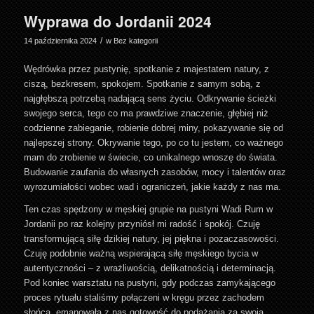
Wyprawa do Jordanii 2024
/
14 października 2024
w
Bez kategorii
Wędrówka przez pustynię, spotkanie z majestatem natury, z
ciszą, bezkresem, spokojem. Spotkanie z samym sobą, z
najgłębszą potrzebą nadającą sens życiu. Odkrywanie ścieżki
swojego serca, tego co ma prawdziwe znaczenie, głębiej niż
codzienne zabieganie, robienie dobrej miny, pokazywanie się od
najlepszej strony. Okrywanie tego, po co tu jestem, co ważnego
mam do zrobienie w świecie, co unikalnego wnoszę do świata.
Budowanie zaufania do własnych zasobów, mocy i talentów oraz
wyrozumiałości wobec wad i ograniczeń, jakie każdy z nas ma.
Ten czas spędzony w męskiej grupie na pustyni Wadi Rum w
Jordanii po raz kolejny przyniósł mi radość i spokój. Czuję
transformującą siłę dzikiej natury, jej piękna i pozaczasowości.
Czuję podobnie ważną wspierającą siłę męskiego bycia w
autentyczności – z wrażliwością, delikatnością i determinacją.
Pod koniec warsztatu na pustyni, gdy podczas zamykającego
proces rytuału staliśmy połączeni w kręgu przez zachodem
słońca, emanowała z nas gotowość do podążania za swoją