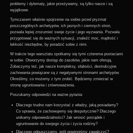
problemy i dylematy, jakie przeżywamy, są tylko nasze i są
wyjątkowe.
Tymczasem właśnie spojrzenie na siebie przed pryzmat
poszczególnych archetypów, ich jasnych i ciemnych stron,
pozwala lepiej zrozumieć swoje życie i jego wyzwania. Pozwala
przygotować się do ważnych sytuacji, znaleźć moc, mądrość i
lekkość niezbędne, by poradzić sobie z nimi.
W trakcie tego warsztatu spotkamy się tymi czterema postaciami
w sobie. Otworzymy dostęp do zasobów, jakie nam oferują.
Zobaczymy też, jak nasze kompleksy, słabości, destrukcyjne
zachowania powiązane są z negatywnymi stronami archetypów.
Określimy, co możemy z tym zrobić. Będziemy zmierzać w
stronę ugruntowania i zrównoważenia.
Poszukamy odpowiedzi na ważne pytania:
Dlaczego trudno nam korzystać z władzy, jaką posiadamy?
Co sprawia, że zachowujemy się despotycznie? Dlaczego
unikamy odpowiedzialności? Jak wnosić porządek i
ugruntowanie do swojego życia i życia rodziny?
Dlaczego odpuszczamy, jeśli powinniśmy zawalczyć?