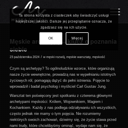
Ta strona korzysta z ciasteczek aby świadczyć usługi
najwyższej jakości. Dalsze jej przeglądanie oznacza, że
zgadzasz się na ich użycie.
OK
Więcej
Męskie archetypy – klucz o poznania
siebie
/
23 października 2024
w
męski rozwój
,
męskie warsztaty
,
męskość
Czym są archetypy? To ogólnoludzkie wzorce, które organizują
nasze życie wewnętrzne, prowadzą nas w wypełnianiu istotnych
życiowych ról, pomagają dążyć do pełni istnienia. Pojęcie to
wprowadził i badał psycholog i myśliciel Carl Gustav Jung.
Warsztat ten poświęcony jest spotkaniu z czterema głównymi
archetypami męskości: Królem, Wojownikiem, Magiem i
Kochankiem. Każdy z nas podlega odziaływaniu ich wszystkich,
często jednak nie mamy o tym pojęcia. Nie rozumiemy
niektórych swoich zachowań, dziwimy się, że życie stawa przed
nami trudy, które chcielibyśmy ominąć, wydaje nam się, że