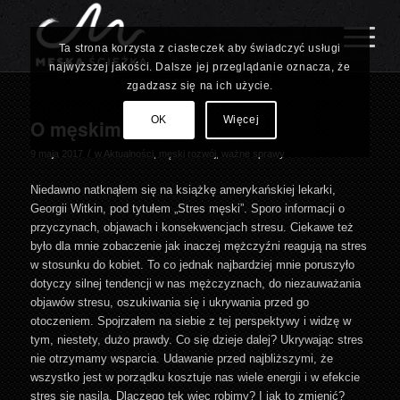
Ta strona korzysta z ciasteczek aby świadczyć usługi
najwyższej jakości. Dalsze jej przeglądanie oznacza, że
zgadzasz się na ich użycie.
OK
Więcej
O męskim stresie
/
9 maja 2017
w
Aktualności
,
męski rozwój
,
ważne sprawy
Niedawno natknąłem się na książkę amerykańskiej lekarki,
Georgii Witkin, pod tytułem „Stres męski”. Sporo informacji o
przyczynach, objawach i konsekwencjach stresu. Ciekawe też
było dla mnie zobaczenie jak inaczej mężczyźni reagują na stres
w stosunku do kobiet. To co jednak najbardziej mnie poruszyło
dotyczy silnej tendencji w nas mężczyznach, do niezauważania
objawów stresu, oszukiwania się i ukrywania przed go
otoczeniem. Spojrzałem na siebie z tej perspektywy i widzę w
tym, niestety, dużo prawdy. Co się dzieje dalej? Ukrywając stres
nie otrzymamy wsparcia. Udawanie przed najbliższymi, że
wszystko jest w porządku kosztuje nas wiele energii i w efekcie
stres się nasila. Dlaczego tek więc robimy? I jak to zmienić?