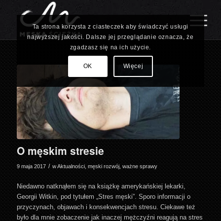
Ta strona korzysta z ciasteczek aby świadczyć usługi
najwyższej jakości. Dalsze jej przeglądanie oznacza, że
zgadzasz się na ich użycie.
OK
Więcej
O męskim stresie
/
9 maja 2017
w
Aktualności
,
męski rozwój
,
ważne sprawy
Niedawno natknąłem się na książkę amerykańskiej lekarki,
Georgii Witkin, pod tytułem „Stres męski”. Sporo informacji o
przyczynach, objawach i konsekwencjach stresu. Ciekawe też
było dla mnie zobaczenie jak inaczej mężczyźni reagują na stres