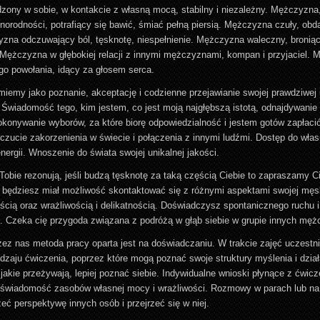
ony w sobie, w kontakcie z własną mocą, stabilny i niezależny. Mężczyzna
żnorodności, potrafiący się bawić, śmiać pełną piersią. Mężczyzna czuły, obd
zna odczuwający ból, tęsknotę, niespełnienie. Mężczyzna waleczny, broniący
. Mężczyzna w głębokiej relacji z innymi mężczyznami, kompan i przyjaciel.
o powołania, idący za głosem serca.
iemy jako poznanie, akceptację i codzienne przejawianie swojej prawdziwej 
 Świadomość tego, kim jestem, co jest moją najgłębszą istotą, odnajdywanie 
konywanie wyborów, za które biorę odpowiedzialność i jestem gotów zapłacić
czucie zakorzenienia w świecie i połączenia z innymi ludźmi. Dostęp do wła
nergii. Wnoszenie do świata swojej unikalnej jakości.
 Tobie rezonują, jeśli budzą tęsknotę za taką częścią Ciebie to zapraszamy C
 będziesz miał możliwość skontaktować się z różnymi aspektami swojej męsk
cią oraz wrażliwością i delikatnością. Doświadczysz spontanicznego ruchu i 
a. Czeka cię przygoda związana z podróżą w głąb siebie w grupie innych męż
ez nas metoda pracy oparta jest na doświadczaniu. W trakcie zajęć uczestn
dzaju ćwiczenia, poprzez które mogą poznać swoje struktury myślenia i dział
akie przeżywają, lepiej poznać siebie. Indywidualne wnioski płynące z ćwic
świadomość zasobów własnej mocy i wrażliwości. Rozmowy w parach lub na
eć perspektywę innych osób i przejrzeć się w niej.