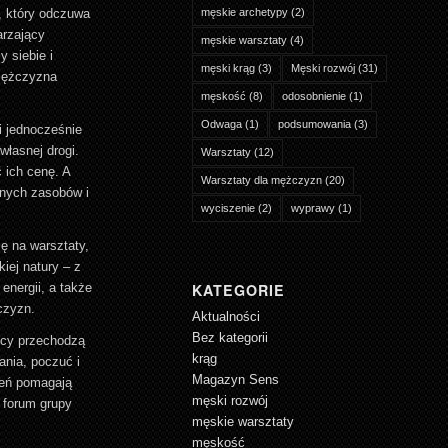
, który odczuwa
męskie archetypy
(2)
arzający
męskie warsztaty
(4)
 siebie i
męski krąg
(3)
Męski rozwój
(31)
 Mężczyzna
męskość
(8)
odosobnienie
(1)
Odwaga
(1)
podsumowania
(3)
i jednocześnie
własnej drogi.
Warsztaty
(12)
 ich cenę. A
Warsztaty dla mężczyzn
(20)
snych zasobów i
wyciszenie
(2)
wyprawy
(1)
ię na warsztaty,
iej natury – z
energii, a także
KATEGORIE
czyzn.
Aktualności
Bez kategorii
icy przechodzą
krąg
ania, poczuć i
Magazyn Sens
zeń pomagają
męski rozwój
 forum grupy
męskie warsztaty
męskość