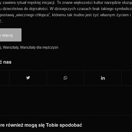
 zawiera rytuał męskiej inicjacji. To znane większości kultur narzędzie słu
u dzieciństwa do dojrzałości. W dzisiejszych czasach brak takiego symbolic
postawą „wiecznego chłopca”, któremu tak trudno jest żyć własnym życiem i 
ć.
ę więcej
j
,
Warsztaty
,
Warsztaty dla mężczyzn
ć nas
óre również mogą się Tobie spodobać