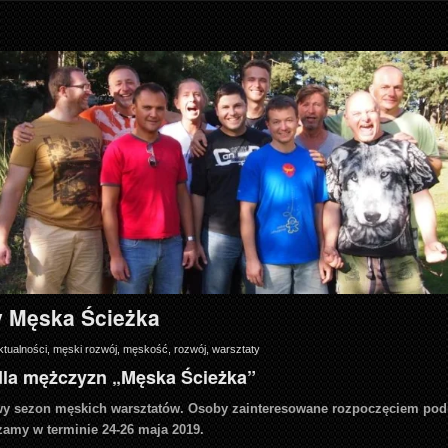
y Męska Ścieżka
ktualności
,
męski rozwój
,
męskość
,
rozwój
,
warsztaty
dla mężczyzn „Męska Ścieżka”
y sezon męskich warsztatów. Osoby zainteresowane rozpoczęciem pod
zamy w terminie 24-26 maja 2019.