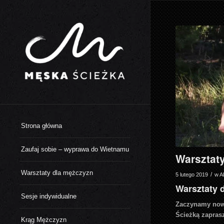
Strona główna
Zaufaj sobie – wyprawa do Wietnamu
Warsztat
Warsztaty dla mężczyzn
/
5 lutego 2019
w
A
Warsztaty 
Sesje indywidualne
Zaczynamy now
Ścieżką zapras
Krąg Mężczyzn