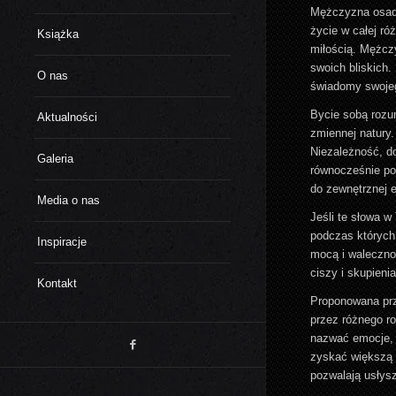
Mężczyzna osadz
życie w całej ró
Książka
miłością. Mężczy
swoich bliskich
O nas
świadomy swojeg
Bycie sobą rozum
Aktualności
zmiennej natury.
Niezależność, do
Galeria
równocześnie po
do zewnętrznej e
Media o nas
Jeśli te słowa w
podczas których
Inspiracje
mocą i walecznoś
ciszy i skupieni
Kontakt
Proponowana prz
przez różnego ro
nazwać emocje, j
zyskać większą 
pozwalają usłysz