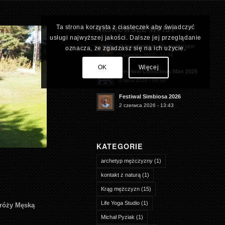
Ta strona korzysta z ciasteczek aby świadczyć
NAJNOWSZE WPISY
usługi najwyższej jakości. Dalsze jej przeglądanie
Odosobnienie dla mężczyzn
oznacza, że zgadzasz się na ich użycie.
3 sierpnia 2026 - 14:34
OK
Więcej
Festiwal Conscious Man 2026
6 lipca 2026 - 09:09
Festiwal Simbiosa 2026
2 czerwca 2026 - 13:43
KATEGORIE
archetyp mężczyzny
(1)
kontakt z naturą
(1)
Krąg mężczyzn
(15)
Life Yoga Studio
(1)
róży Męską
Michał Pyziak
(1)