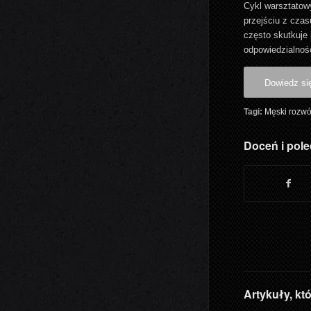
Cykl warsztatowy
przejściu z czas
często skutkuje 
odpowiedzialnoś
Dowiedz si
Tagi:
Męski rozwó
Doceń i pole
Artykuły, kt