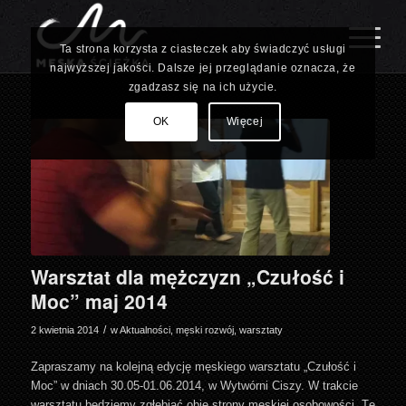
Ta strona korzysta z ciasteczek aby świadczyć usługi
najwyższej jakości. Dalsze jej przeglądanie oznacza, że
zgadzasz się na ich użycie.
OK
Więcej
Warsztat dla mężczyzn „Czułość i
Moc” maj 2014
/
2 kwietnia 2014
w
Aktualności
,
męski rozwój
,
warsztaty
Zapraszamy na kolejną edycję męskiego warsztatu „Czułość i
Moc” w dniach 30.05-01.06.2014, w Wytwórni Ciszy. W trakcie
warsztatu będziemy zgłębiać obie strony męskiej osobowości. Tę