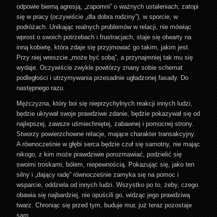
odpowie bierną agresją, „zapomni” o ważnych ustaleniach, zatopi
się w pracy (oczywiście „dla dobra rodziny”), w sporcie, w
podróżach. Unikając realnych problemów w relacji, nie mówiąc
wprost o swoich potrzebach i frustracjach, staje się otwarty na
inną kobietę, która zdaje się przyjmować go takim, jakim jest.
Przy niej wreszcie „może być sobą”, a przynajmniej tak mu się
wydaje. Oczywiście zwykle powtórzy znany sobie schemat
podległości i utrzymywania przesadnie ugładzonej fasady. Do
następnego razu.
Mężczyzna, który boi się nieprzychylnych reakcji innych ludzi,
będzie ukrywał swoje prawdziwe zdanie, będzie pokazywał się od
najlepszej, zawsze uśmiechniętej, zabawnej i pomocnej strony.
Stworzy powierzchowne relacje, mające charakter transakcyjny.
A równocześnie w głębi serca będzie czuł się samotny, nie mając
nikogo, z kim może prawdziwie porozmawiać, podzielić się
swoimi troskami, bólem, niepewnością. Pokazując się, jako ten
silny i „dający radę” równocześnie zamyka się na pomoc i
wsparcie, oddziela od innych ludzi. Wszystko po to, żeby, czego
obawia się najbardziej, nie opuścili go, widząc jego prawdziwą
twarz. Chroniąc się przed tym, buduje mur, już teraz pozostaje
sam.