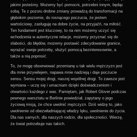
jakimi jesteśmy. Możemy być pomocni, potrzebni innym, będąc
sobą. Te z pozoru drobne zmiany prowadzą do transformacji na
głębokim poziomie, do rosnącego poczucia, że jestem
wartościowy, zasługuję na dobre życie, na przyjaźń, na miłość.
Ten fundament jest kluczowy, to na nim możemy uczyć się
wchodzenia w autentyczne relacje, możemy przyznać się do
słabości, do błędów, możemy postawić zdecydowanie granice,
wyrażać swoje potrzeby, służyć pomocą bezinteresownie, a
także a nią poprosić.
To, że mogę obserwować przemianę u tak wielu mężczyzn jest
dla mnie przywilejem, napawa mnie nadzieją i daje poczucie
sensu. Sensu mojej drogi, naszej wspólnej drogi. To zawsze jest
wymiana – uczę się i umacniam dzięki doświadczeniom i
otwartości każdego z was. Pamiętam, jak Robert Glover podczas
pewnego warsztatu w Berlinie powiedział, zapytany o jego
życiową misją, że chce uwolnić mężczyzn. Dziś widzę to, jako
uwolnienie od obezwładniającej władzy lęku, uwolnienie do życia.
Dla nas samych, dla naszych rodzin, dla społeczności. Wierzę,
że świat potrzebuje nas takich.