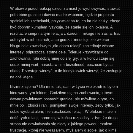
W obawie przed reakcją dzieci zamiast je wychowywać, stawiać
potrzebne granice i dawać mądre wsparcie, będzie po prostu
spełniał ich zachcianki, przyzwalał na to, co im nie służy, chcąc
być dobrym kumplem ryzykuje, że stanie się ich lokajem. A
rezultacie cierpi na tym relacja z dziećmi, nikogo nie zasila, traci
autorytet w ich oczach, a co gorsza, modeluje złe wzorce.
Na gruncie zawodowym „dla dobra relacji” zaniedbuje własne
interesy, odpuszcza istotne cele. Toleruje krzywdzące go
zachowania, robi dobrą minę do złej gry, a w końcu czuje się
coraz mniej wart, narasta w nim bezsilność, poczucie bycia
ofiarą. Przestaje wierzyć, o ile kiedykolwiek wierzył, że zasługuje
na coś więcej.
Brzmi znajomo? Dla mnie tak, sam w życiu wielokrotnie byłem
kierowany tym lękiem. Godziłem się na zachowania, którym
dawno powinienem postawić granice, nie mówiłem o tym, co
mnie boli, złości i rani, pomijałem swoje interesy, żeby tylko, jak
sobie wyobrażałem, nie zaszkodzić relacji. W efekcie miałem
dość tych relacji, same się w końcu rozpadały, z tym że druga
strona nie dowiadywała się nigdy z jakiego powodu, czułem
frustrację, której nie wyrażałem, myślałem o sobie, jak o kimś