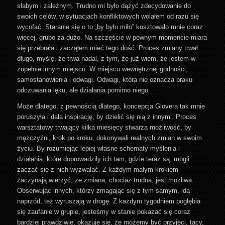
słabym i zależnym. Trudno mi było dążyć zdecydowanie do
swoich celów, w sytuacjach konfliktowych wolałem od razu się
wycofać. Staranie się o to „by było miło” kosztowało mnie coraz
więcej, grubo za dużo. Na szczęście w pewnym momencie miara
się przebrała i zacząłem mieć tego dość. Proces zmiany trwał
długo, myślę, że trwa nadal, z tym, że już wiem, że jestem w
zupełnie innym miejscu. W miejscu wewnętrznej godności,
samostanowienia i odwagi. Odwagi, która nie oznacza braku
odczuwania lęku, ale działania pomimo niego.
Może dlatego, z pewnością dlatego, koncepcja Glovera tak mnie
poruszyła i dała inspirację, by dzielić się nią z innymi. Proces
warsztatowy trwający kilka miesięcy stwarza możliwość, by
mężczyźni, krok po kroku, dokonywali realnych zmian w swoim
życiu. By rozumiejąc lepiej własne schematy myślenia i
działania, które doprowadziły ich tam, gdzie teraz są, mogli
zacząć się z nich wyzwalać. Z każdym małym krokiem
zaczynają wierzyć, że zmiana, chociaż trudna, jest możliwa.
Obserwując innych, którzy zmagając się z tym samym, idą
naprzód, też wyruszają w drogę. Z każdym tygodniem pogłębia
się zaufanie w grupie, jesteśmy w stanie pokazać się coraz
bardziej prawdziwie, okazuje się, że możemy być przyjęci, tacy,