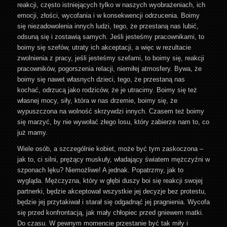
reakcji, często istniejących tylko w naszych wyobrażeniach, ich
emocji, złości, wycofania i w konsekwencji odrzucenia. Boimy
się niezadowolenia innych ludzi, tego, że przestaną nas lubić,
odsuną się i zostawią samych. Jeśli jesteśmy pracownikami, to
boimy się szefów, utraty ich akceptacji, a więc w rezultacie
zwolnienia z pracy, jeśli jesteśmy szefami, to boimy się, reakcji
pracowników, pogorszenia relacji, niemiłej atmosfery. Bywa, że
boimy się nawet własnych dzieci, tego, że przestaną nas
kochać, odrzucą jako rodziców, że je utracimy. Boimy się też
własnej mocy, siły, która w nas drzemie, boimy się, że
wypuszczona na wolność skrzywdzi innych. Czasem też boimy
się marzyć, by nie wywołać złego losu, który zabierze nam to, co
już mamy.
Wiele osób, a szczególnie kobiet, może być tym zaskoczona –
jak to, ci silni, prężący muskuły, władający światem mężczyźni w
szponach lęku? Niemożliwe! A jednak. Popatrzmy, jak to
wygląda. Mężczyzna, który w głębi duszy boi się reakcji swojej
partnerki, będzie akceptował wszystkie jej decyzje bez protestu,
będzie jej przytakiwał i starał się odgadnąć jej pragnienia. Wycofa
się przed konfrontacją, jak mały chłopiec przed gniewem matki.
Do czasu. W pewnym momencie przestanie być tak miły i