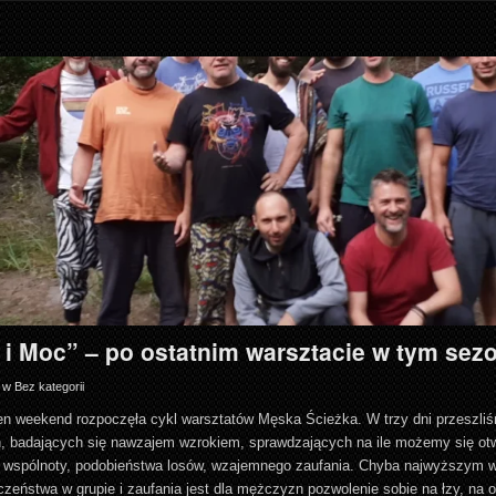
i Moc” – po ostatnim warsztacie w tym sez
w
Bez kategorii
ten weekend rozpoczęła cykl warsztatów Męska Ścieżka. W trzy dni przeszliś
, badających się nawzajem wzrokiem, sprawdzających na ile możemy się ot
 wspólnoty, podobieństwa losów, wzajemnego zaufania. Chyba najwyższym
zeństwa w grupie i zaufania jest dla mężczyzn pozwolenie sobie na łzy, na 