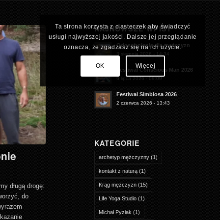
Ta strona korzysta z ciasteczek aby świadczyć
NAJNOWSZE WPISY
usługi najwyższej jakości. Dalsze jej przeglądanie
Odosobnienie dla mężczyzn
oznacza, że zgadzasz się na ich użycie.
3 sierpnia 2026 - 14:34
OK
Więcej
Festiwal Conscious Man 2026
6 lipca 2026 - 09:09
Festiwal Simbiosa 2026
2 czerwca 2026 - 13:43
KATEGORIE
onie
archetyp mężczyzny
(1)
kontakt z naturą
(1)
Krąg mężczyzn
(15)
my długą drogę:
worzyć, do
Life Yoga Studio
(1)
 wyrazem
Michał Pyziak
(1)
okazanie