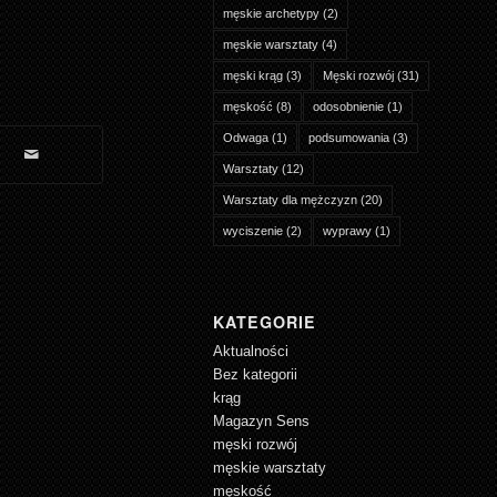
męskie archetypy
(2)
męskie warsztaty
(4)
męski krąg
(3)
Męski rozwój
(31)
męskość
(8)
odosobnienie
(1)
Odwaga
(1)
podsumowania
(3)
Warsztaty
(12)
Warsztaty dla mężczyzn
(20)
wyciszenie
(2)
wyprawy
(1)
KATEGORIE
Aktualności
Bez kategorii
krąg
Magazyn Sens
męski rozwój
męskie warsztaty
męskość