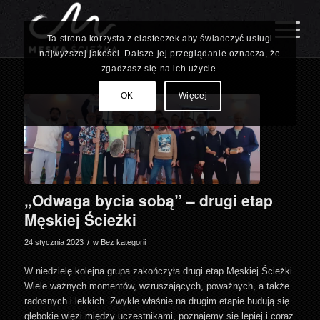
Ta strona korzysta z ciasteczek aby świadczyć usługi
najwyższej jakości. Dalsze jej przeglądanie oznacza, że
zgadzasz się na ich użycie.
OK
Więcej
„Odwaga bycia sobą” – drugi etap
Męskiej Ścieżki
/
24 stycznia 2023
w
Bez kategorii
W niedzielę kolejna grupa zakończyła drugi etap Męskiej Ścieżki.
Wiele ważnych momentów, wzruszających, poważnych, a także
radosnych i lekkich. Zwykle właśnie na drugim etapie budują się
głębokie więzi między uczestnikami, poznajemy się lepiej i coraz