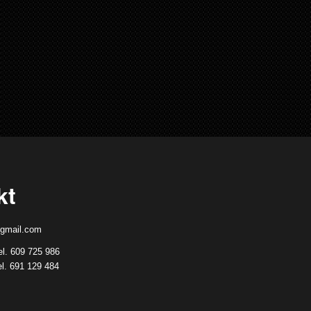
kt
gmail.com
el. 609 725 986
el. 691 129 484