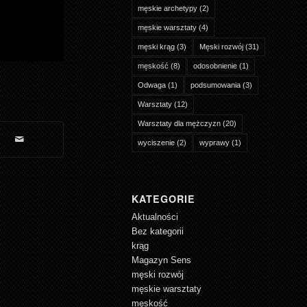
męskie archetypy
(2)
męskie warsztaty
(4)
męski krąg
(3)
Męski rozwój
(31)
męskość
(8)
odosobnienie
(1)
Odwaga
(1)
podsumowania
(3)
Warsztaty
(12)
Warsztaty dla mężczyzn
(20)
wyciszenie
(2)
wyprawy
(1)
KATEGORIE
Aktualności
Bez kategorii
krąg
Magazyn Sens
męski rozwój
męskie warsztaty
męskość