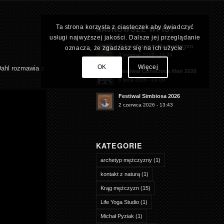
Ta strona korzysta z ciasteczek aby świadczyć
NAJNOWSZE WPISY
usługi najwyższej jakości. Dalsze jej przeglądanie
Odosobnienie dla mężczyzn
oznacza, że zgadzasz się na ich użycie.
3 sierpnia 2026 - 14:34
OK
Więcej
Dahl rozmawia z
Festiwal Conscious Man 2026
6 lipca 2026 - 09:09
Festiwal Simbiosa 2026
2 czerwca 2026 - 13:43
KATEGORIE
archetyp mężczyzny
(1)
kontakt z naturą
(1)
Krąg mężczyzn
(15)
Life Yoga Studio
(1)
Michał Pyziak
(1)