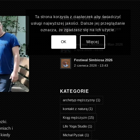
Ta strona korzysta z ciasteczek aby świadczyć
NAJNOWSZE WPISY
usługi najwyższej jakości. Dalsze jej przeglądanie
Odosobnienie dla mężczyzn
oznacza, że zgadzasz się na ich użycie.
3 sierpnia 2026 - 14:34
OK
Więcej
Festiwal Conscious Man 2026
6 lipca 2026 - 09:09
Festiwal Simbiosa 2026
2 czerwca 2026 - 13:43
KATEGORIE
archetyp mężczyzny
(1)
kontakt z naturą
(1)
Krąg mężczyzn
(15)
żki.
Life Yoga Studio
(1)
niach i
 kiedy
Michał Pyziak
(1)