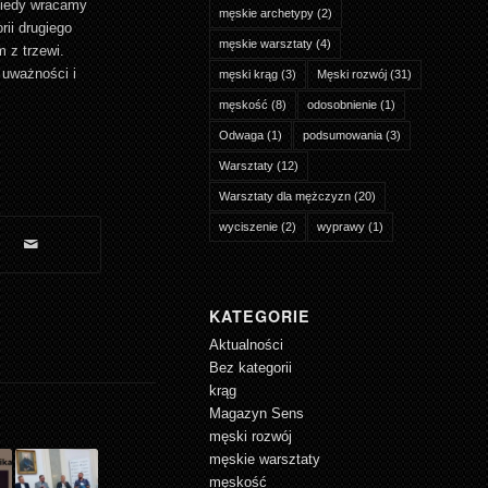
kiedy wracamy
męskie archetypy
(2)
ii drugiego
męskie warsztaty
(4)
m z trzewi.
 uważności i
męski krąg
(3)
Męski rozwój
(31)
męskość
(8)
odosobnienie
(1)
Odwaga
(1)
podsumowania
(3)
Warsztaty
(12)
Warsztaty dla mężczyzn
(20)
wyciszenie
(2)
wyprawy
(1)
KATEGORIE
Aktualności
Bez kategorii
krąg
Magazyn Sens
męski rozwój
męskie warsztaty
męskość