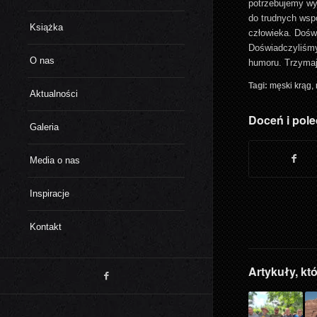
potrzebujemy wy
do trudnych wspo
Książka
człowieka. Doświ
Doświadczyliśmy 
O nas
humoru. Trzymajc
Tagi:
męski krąg
,
Aktualności
Doceń i pole
Galeria
Media o nas
Inspiracje
Kontakt
Artykuły, kt