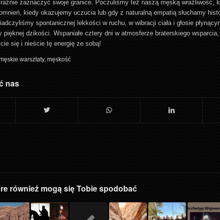
raźnie zaznaczyć swoje granice. Poczuliśmy też naszą męską wrażliwość, 
mnień, kiedy okazujemy uczucia lub gdy z naturalną empatią słuchamy histor
adczyliśmy spontanicznej lekkości w ruchu, w wibracji ciała i głosie płynący
pięknej dzikości. Wspaniałe cztery dni w atmosferze braterskiego wsparcia,
ie się i nieście tę energię ze sobą!
męskie warsztaty
,
męskość
ć nas
óre również mogą się Tobie spodobać