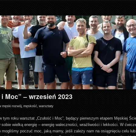
 i Moc” – wrzesień 2023
w
męski rozwój
,
męskość
,
warsztaty
 w tym roku warsztat „Czułość i Moc”, będący pierwszym etapem Męskiej Ście
sobie wielką energię – energię waleczności, wrażliwości i lekkości. W ćwicze
 mogliśmy poczuć moc, jaką mamy, jeśli zależy nam na osiągnięciu celu lub